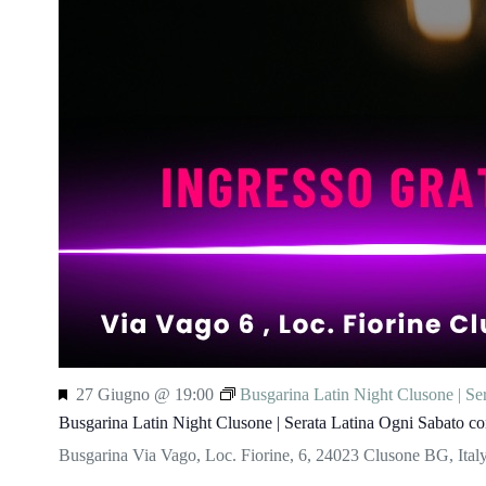
S
27 Giugno @ 19:00
Busgarina Latin Night Clusone | Se
e
Busgarina Latin Night Clusone | Serata Latina Ogni Sabato co
g
n
Busgarina
Via Vago, Loc. Fiorine, 6, 24023 Clusone BG, Ital
a