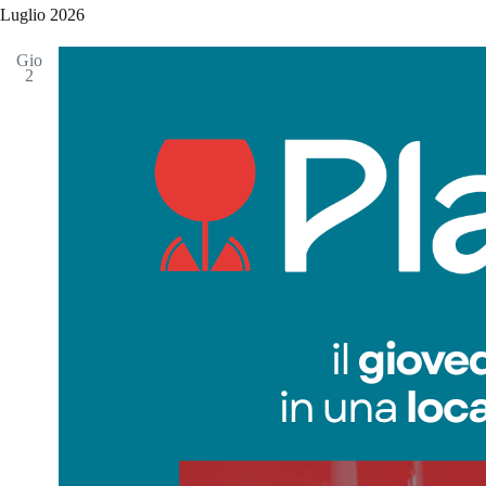
l
Luglio 2026
a
t
Gio
i
2