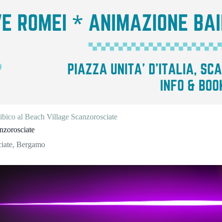
bico al Beach Village Scanzorosciate
nzorosciate
sciate, Bergamo