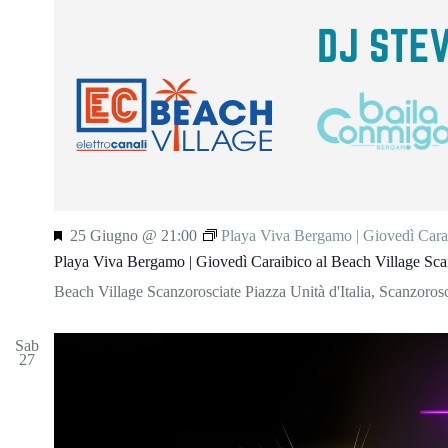
S
25 Giugno @ 21:00
Playa Viva Bergamo | Giovedì Carai
e
Playa Viva Bergamo | Giovedì Caraibico al Beach Village Sca
g
n
Beach Village Scanzorosciate
Piazza Unità d'Italia, Scanzoro
a
l
a
Sab
27
t
i