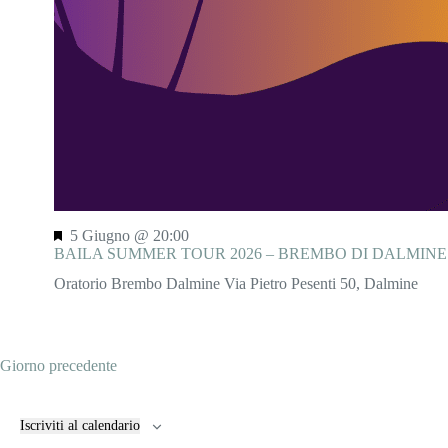
S
5 Giugno @ 20:00
e
BAILA SUMMER TOUR 2026 – BREMBO DI DALMINE
g
Oratorio Brembo Dalmine
Via Pietro Pesenti 50, Dalmine
n
a
l
a
t
Giorno precedente
i
Iscriviti al calendario