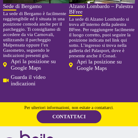
Sede di Bergamo
Alzano Lombardo – Palestra
BFree
La sede di Bergamo è facilmente
raggiungibile ed è situata in una
La sede di Alzano Lombardo si
posizione comoda anche per il
trova all’interno della palestra
parcheggio. Ti consigliamo di
BFree. Per raggiungere facilmente
accedere da via Carnovali,
il luogo corretto, puoi seguire la
utilizzando il parcheggio
posizione indicata nel link qui
Malpensata oppure l’ex
sotto. L’ingresso si trova nella
Gasometro, seguendo le
galleria del Palasport, dove è
indicazioni presenti giu.
presente anche il Conad.
Apri la posizione su
Apri la posizione su
Google Maps
Google Maps
Guarda il video
indicazioni
Per ulteriori informazioni, non esitate a contattarci.
CONTATTACI