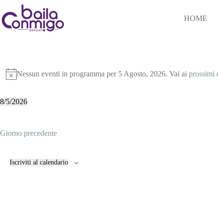
Salta
al
HOME
contenuto
Archivi
Eventi
Eventi
for
Nessun eventi in programma per 5 Agosto, 2026. Vai ai
prossimi 
N
5
o
Agosto,
t
2026
8/5/2026
i
S
c
e
e
l
Giorno precedente
e
z
i
o
Iscriviti al calendario
n
a
l
a
d
a
t