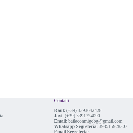
Contatti
Raul
:
(+39) 3393642428
ta
Jovi
:
(+39) 3391754090
Email
:
bailaconmigobg@gmail.com
Whatsapp Segreteria
:
393515928307
Email Segreteria
: