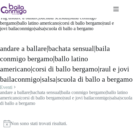
Salta
al
contenuto
Tag
andare a ballare|bachata sensual|baila conmigo
bergamo|ballo latino americano|corsi di ballo bergamo|raul e
jovi bailaconmigo|salsa|scuola di ballo a bergamo
andare a ballare|bachata sensual|baila
conmigo bergamo|ballo latino
americano|corsi di ballo bergamo|raul e jovi
bailaconmigo|salsa|scuola di ballo a bergamo
Eventi
andare a ballare|bachata sensual|baila conmigo bergamo|ballo latino
americano|corsi di ballo bergamo|raul e jovi bailaconmigo|salsa|scuola
di ballo a bergamo
Eventi
Non sono stati trovati risultati.
N
o