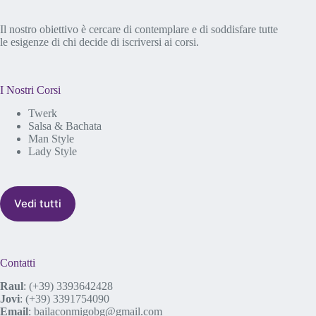
z
i
Il nostro obiettivo è cercare di contemplare e di soddisfare tutte
o
le esigenze di chi decide di iscriversi ai corsi.
n
e
I Nostri Corsi
Twerk
Salsa & Bachata
Man Style
Lady Style
Vedi tutti
Contatti
Raul
:
(+39) 3393642428
Jovi
:
(+39) 3391754090
Email
:
bailaconmigobg@gmail.com