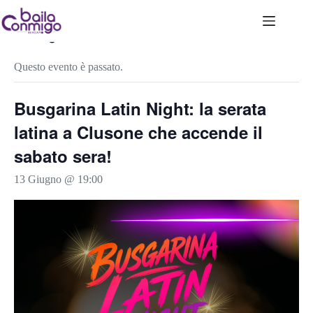
Salta
al
contenuto
« Tutti gli Eventi
Questo evento è passato.
Busgarina Latin Night: la serata
latina a Clusone che accende il
sabato sera!
13 Giugno @ 19:00