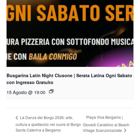
Busgarina Latin Night Clusone | Serata Latina Ogni Sabato
con Ingresso Gratuito
15 Agosto @ 19:00
Playa Viva Bergamo |
La Danza del Borgo 2026: arte,
cultura e spettacolo nel cuore di Borgo
Giovedì Caraibico al Beach
Santa Caterina a Bergamo
Village Scanzorosciate