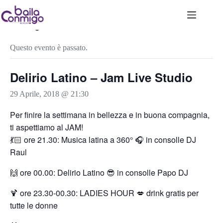
Salta
al
contenuto
« Tutti gli Eventi
Questo evento è passato.
Delirio Latino – Jam Live Studio
29 Aprile, 2018 @ 21:30
Per finire la settimana in bellezza e in buona compagnia,
ti aspettiamo al JAM!
💃🏻 ore 21.30: Musica latina a 360° 🎧 in consolle DJ
Raul
🙌 ore 00.00: Delirio Latino 😎 in consolle Papo DJ
🍹 ore 23.30-00.30: LADIES HOUR 💋 drink gratis per
tutte le donne