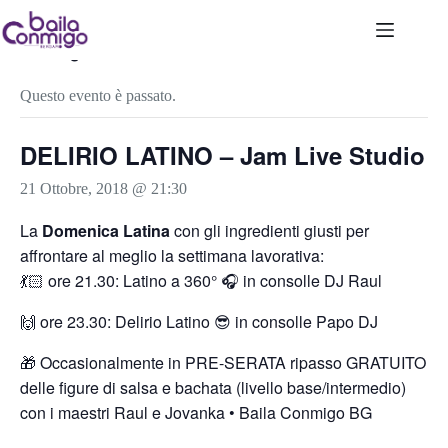
Salta
al
contenuto
« Tutti gli Eventi
Questo evento è passato.
DELIRIO LATINO – Jam Live Studio
21 Ottobre, 2018 @ 21:30
La
Domenica Latina
con gli ingredienti giusti per
affrontare al meglio la settimana lavorativa:
💃🏻 ore 21.30: Latino a 360° 🎧 in consolle DJ Raul
🙌 ore 23.30: Delirio Latino 😎 in consolle Papo DJ
🎁 Occasionalmente in PRE-SERATA ripasso GRATUITO
delle figure di salsa e bachata (livello base/intermedio)
con i maestri Raul e Jovanka • Baila Conmigo BG