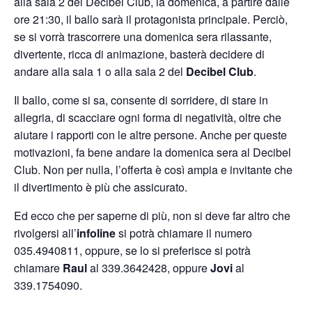
alla sala 2 del Decibel Club, la domenica, a partire dalle
ore 21:30, il ballo sarà il protagonista principale. Perciò,
se si vorrà trascorrere una domenica sera rilassante,
divertente, ricca di animazione, basterà decidere di
andare alla sala 1 o alla sala 2 del
Decibel Club
.
Il ballo, come si sa, consente di sorridere, di stare in
allegria, di scacciare ogni forma di negatività, oltre che
aiutare i rapporti con le altre persone. Anche per queste
motivazioni, fa bene andare la domenica sera al Decibel
Club. Non per nulla, l’offerta è così ampia e invitante che
il divertimento è più che assicurato.
Ed ecco che per saperne di più, non si deve far altro che
rivolgersi all’
infoline
si potrà chiamare il numero
035.4940811, oppure, se lo si preferisce si potrà
chiamare
Raul
al 339.3642428, oppure
Jovi
al
339.1754090.