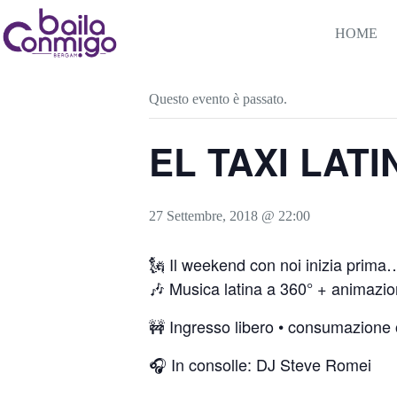
Salta
al
HOME
contenuto
« Tutti gli Eventi
Questo evento è passato.
EL TAXI LATIN
27 Settembre, 2018 @ 22:00
🗽 Il weekend con noi inizia prima
🎶 Musica latina a 360° + animazi
🚧 Ingresso libero • consumazione 
🎧 In consolle: DJ Steve Romei