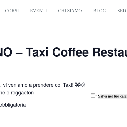
CORSI
EVENTI
CHI SIAMO
BLOG
SED
O – Taxi Coffee Resta
… vi veniamo a prendere col Taxi! 🚕💨
one e reggaeton
Salva nel tuo cale
obbligatoria