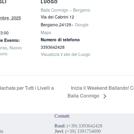
GLI
LUOGO
Baila Conmigo – Bergamo
Via dei Cabrini 12
mbre, 2025
Bergamo
,
24129
+ Google
Maps
23:00
Numero di telefono
ie Evento:
3393642428
orso
,
Nuovo
romo
Visualizza il sito del Luogo
Inizia il Weekend Ballando! 
chata per Tutti i Livelli a
Baila Conmigo
Contatti
Raul
:
(+39) 3393642428
ta
Jovi
:
(+39) 3391754090