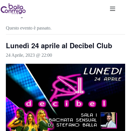
Salta
al
contenuto
« Tutti gli Eventi
Questo evento è passato.
Lunedì 24 aprile al Decibel Club
24 Aprile, 2023 @ 22:00