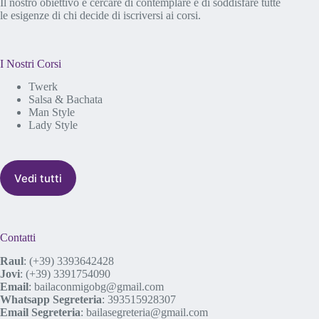
Il nostro obiettivo è cercare di contemplare e di soddisfare tutte
le esigenze di chi decide di iscriversi ai corsi.
I Nostri Corsi
Twerk
Salsa & Bachata
Man Style
Lady Style
Vedi tutti
Contatti
Raul
:
(+39) 3393642428
Jovi
:
(+39) 3391754090
Email
:
bailaconmigobg@gmail.com
Whatsapp Segreteria
:
393515928307
Email Segreteria
:
bailasegreteria@gmail.com