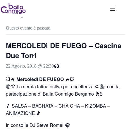
Salta
al
contenuto
« Tutti gli Eventi
Questo evento è passato.
MERCOLEDì DE FUEGO – Cascina
Due Torri
€8
22 Agosto, 2018 @ 22:30
💥🔥
Mercoledì DE FUEGO
🔥💥
😎🍹 La serata latina estiva per eccellenza 🍉🏝 con la
partecipazione di Baila Conmigo Bergamo 🕺💃
🎵 SALSA – BACHATA – CHA CHA – KIZOMBA –
ANIMAZIONE 🎵
In consolle DJ Steve Romei 🎧