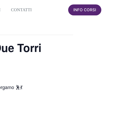
INFO CORSI
I
CONTATTI
e Torri
ergamo 🕺💃