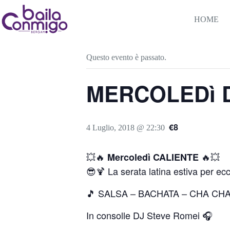
Salta
al
HOME
contenuto
« Tutti gli Eventi
Questo evento è passato.
MERCOLEDì D
€8
4 Luglio, 2018 @ 22:30
💥🔥
🔥💥
Mercoledì CALIENTE
😎🍹 La serata latina estiva per e
🎵 SALSA – BACHATA – CHA CHA
In consolle DJ Steve Romei 🎧