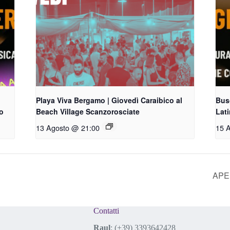
Playa Viva Bergamo | Giovedì Caraibico al
Busg
o
Beach Village Scanzorosciate
Lat
13 Agosto @ 21:00
15 
APER
Contatti
Raul
:
(+39) 3393642428