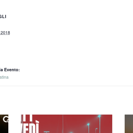
GLI
, 2018
ia Evento:
atina