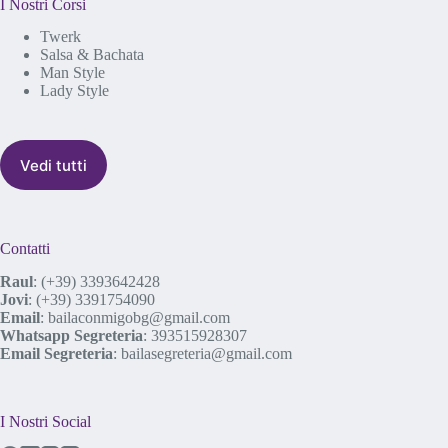
I Nostri Corsi
Twerk
Salsa & Bachata
Man Style
Lady Style
Vedi tutti
Contatti
Raul
:
(+39) 3393642428
Jovi
:
(+39) 3391754090
Email
:
bailaconmigobg@gmail.com
Whatsapp Segreteria
:
393515928307
Email Segreteria
:
bailasegreteria@gmail.com
I Nostri Social