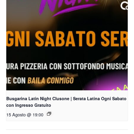
Busgarina Latin Night Clusone | Serata Latina Ogni Sabato
con Ingresso Gratuito
15 Agosto @ 19:00