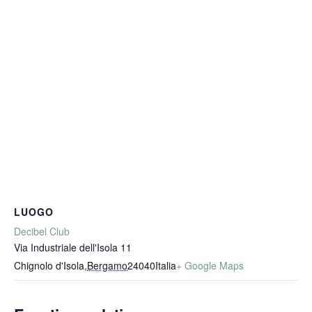
LUOGO
Decibel Club
Via Industriale dell'Isola 11
Chignolo d'Isola
,
Bergamo
24040
Italia
+ Google Maps