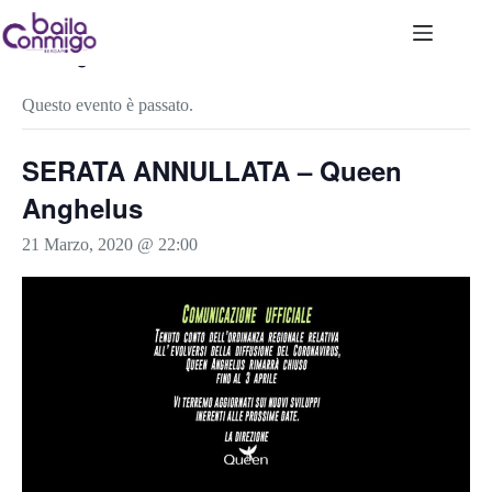
Salta
al
contenuto
« Tutti gli Eventi
Questo evento è passato.
SERATA ANNULLATA – Queen
Anghelus
21 Marzo, 2020 @ 22:00