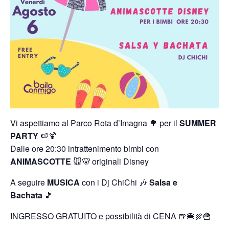
Vi aspettiamo al Parco Rota d’Imagna 🌳 per il
SUMMER
PARTY
🍉🍹
Dalle ore 20:30 intrattenimento bimbi con
ANIMASCOTTE
🐭🐻 originali Disney
A seguire
MUSICA
con i Dj ChiChi 🎶
Salsa e
Bachata
🎵
INGRESSO GRATUITO e possibilità di CENA 🍺🍔🍖🍟