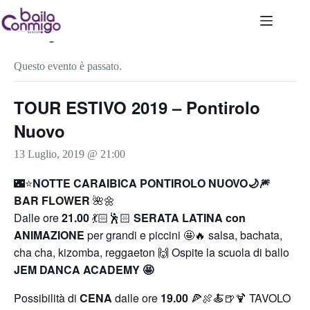
Salta
al
contenuto
« Tutti gli Eventi
Questo evento è passato.
TOUR ESTIVO 2019 – Pontirolo
Nuovo
13 Luglio, 2019 @ 21:00
🌃⭐️
NOTTE CARAIBICA PONTIROLO NUOVO🌙🎆
BAR FLOWER
🌺🌼
Dalle ore
21.00
💃🏻🕺🏻
SERATA LATINA con
ANIMAZIONE
per grandi e piccini 🤩🔥 salsa, bachata,
cha cha, kizomba, reggaeton 🙌 Ospite la scuola di ballo
JEM DANCA ACADEMY 🤩
Possibilità di
CENA
dalle ore
19.00
🍕🍖🍝🍺🍹 TAVOLO