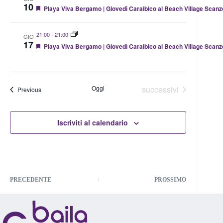
u
10
a
F
Playa Viva Bergamo | Giovedì Caraibico al Beach Village Scanz
r
e
z
e
a
i
d
t
o
21:00
-
21:00
GIO
u
17
n
F
Playa Viva Bergamo | Giovedì Caraibico al Beach Village Scanz
r
e
e
e
a
d
t
u
r
Eventi
Oggi
successivi
Eventi
Previous
e
d
Iscriviti al calendario
PRECEDENTE
PROSSIMO