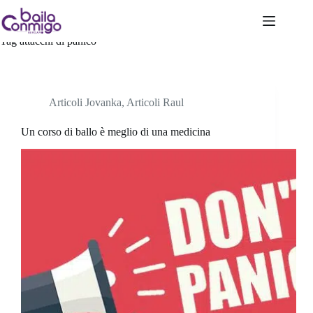
Salta
al
contenuto
Tag
attacchi di panico
Articoli Jovanka
,
Articoli Raul
Un corso di ballo è meglio di una medicina