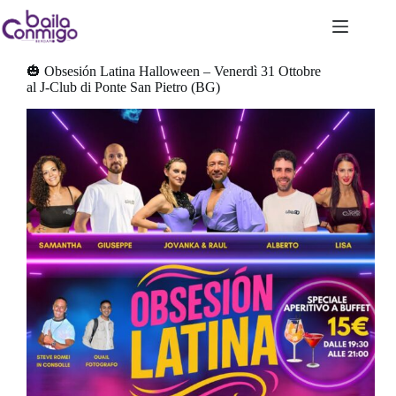
Salta
al
Serata Latina
contenuto
🎃 Obsesión Latina Halloween – Venerdì 31 Ottobre
al J-Club di Ponte San Pietro (BG)