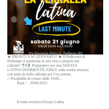
🔥 PRONTI A SCATENARVI? 🔥 Il Pedavena di
Pedrengo si trasforma in una vera e propria isla
caliente! 🌴💃🕺 Preparatevi per una SERATA
LATINA INDIMENTICABILE sulla nostra terrazza
con pista da ballo allestita per l’occasione.
✅Possibilità di cenare dalle 19:00…
Raul
20/06/2025
Evento esclusivo|Serata Latina