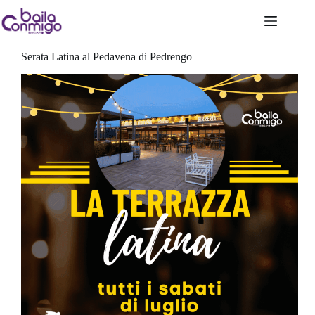
Salta
al
Evento esclusivo|Serata Latina
,
Serata Latina
contenuto
Serata Latina al Pedavena di Pedrengo