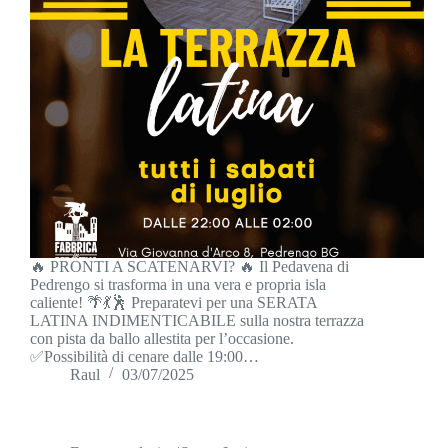
🔥 PRONTI A SCATENARVI? 🔥 Il Pedavena di
Pedrengo si trasforma in una vera e propria isla
caliente! 🌴💃🕺 Preparatevi per una SERATA
LATINA INDIMENTICABILE sulla nostra terrazza
con pista da ballo allestita per l’occasione.
✅Possibilità di cenare dalle 19:00…
Raul
03/07/2025