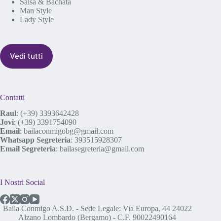
Salsa & Bachata
Man Style
Lady Style
Vedi tutti
Contatti
Raul
:
(+39) 3393642428
Jovi
:
(+39) 3391754090
Email
:
bailaconmigobg@gmail.com
Whatsapp Segreteria
:
393515928307
Email Segreteria
:
bailasegreteria@gmail.com
I Nostri Social
Baila Conmigo A.S.D. - Sede Legale: Via Europa, 44 24022
Alzano Lombardo (Bergamo) - C.F. 90022490164