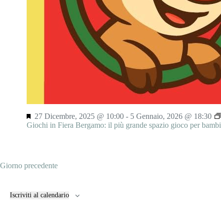
S
27 Dicembre, 2025 @ 10:00
-
5 Gennaio, 2026 @ 18:30
e
Giochi in Fiera Bergamo: il più grande spazio gioco per bambi
g
n
a
l
Giorno precedente
a
t
i
Iscriviti al calendario