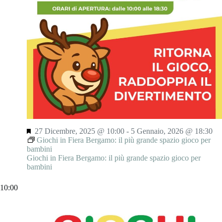
N
o
a
n
v
e
i
g
a
z
i
o
n
e
S
27 Dicembre, 2025 @ 10:00
-
5 Gennaio, 2026 @ 18:30
e
Giochi in Fiera Bergamo: il più grande spazio gioco per
g
bambini
n
Giochi in Fiera Bergamo: il più grande spazio gioco per
a
bambini
l
a
10:00
t
i