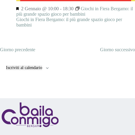
S
2 Gennaio @ 10:00
-
18:30
Giochi in Fiera Bergamo: il
e
più grande spazio gioco per bambini
g
Giochi in Fiera Bergamo: il più grande spazio gioco per
n
bambini
a
l
a
t
Giorno precedente
Giorno successivo
i
Iscriviti al calendario