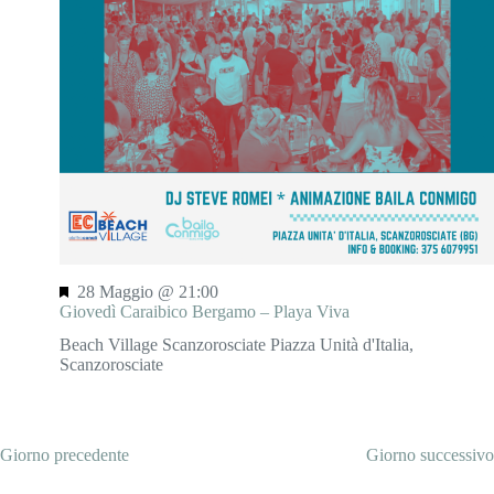
N
o
a
n
v
e
i
g
a
z
i
o
n
e
S
28 Maggio @ 21:00
e
Giovedì Caraibico Bergamo – Playa Viva
g
Beach Village Scanzorosciate
Piazza Unità d'Italia,
n
Scanzorosciate
a
l
a
t
i
Giorno precedente
Giorno successivo