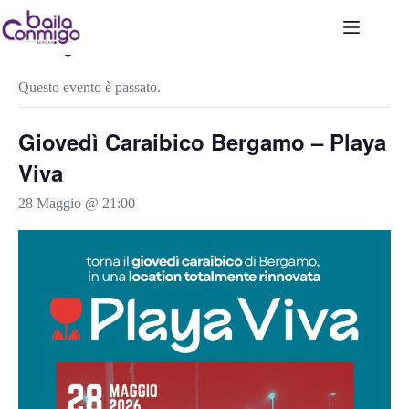
Salta
al
contenuto
« Tutti gli Eventi
Questo evento è passato.
Giovedì Caraibico Bergamo – Playa
Viva
28 Maggio @ 21:00