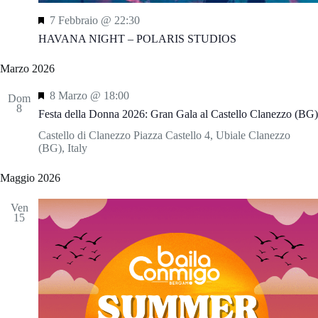
S
7 Febbraio @ 22:30
e
HAVANA NIGHT – POLARIS STUDIOS
g
n
Marzo 2026
a
l
S
8 Marzo @ 18:00
a
Dom
e
8
t
Festa della Donna 2026: Gran Gala al Castello Clanezzo (BG)
g
i
n
Castello di Clanezzo
Piazza Castello 4, Ubiale Clanezzo
a
(BG), Italy
l
a
Maggio 2026
t
i
Ven
15