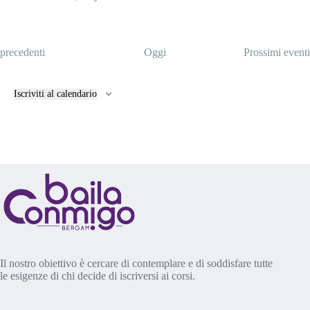
a
t
i
E
precedenti
Oggi
Prossimi eventi
v
e
n
Iscriviti al calendario
t
i
Il nostro obiettivo è cercare di contemplare e di soddisfare tutte
le esigenze di chi decide di iscriversi ai corsi.