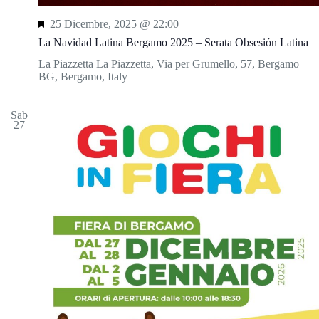
S
25 Dicembre, 2025 @ 22:00
e
La Navidad Latina Bergamo 2025 – Serata Obsesión Latina
g
n
La Piazzetta
La Piazzetta, Via per Grumello, 57, Bergamo
a
BG, Bergamo, Italy
l
a
t
Sab
27
i