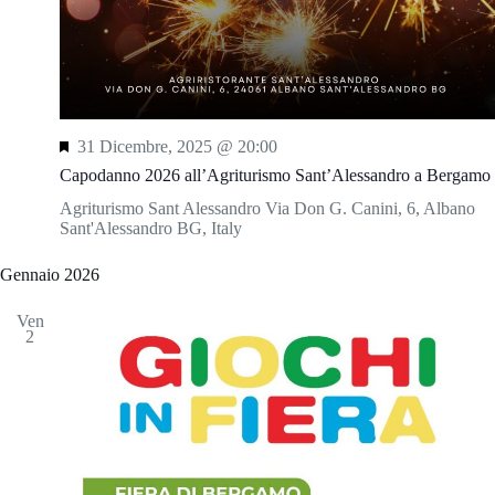
S
31 Dicembre, 2025 @ 20:00
e
Capodanno 2026 all’Agriturismo Sant’Alessandro a Bergamo
g
n
Agriturismo Sant Alessandro
Via Don G. Canini, 6, Albano
a
Sant'Alessandro BG, Italy
l
a
Gennaio 2026
t
i
Ven
2