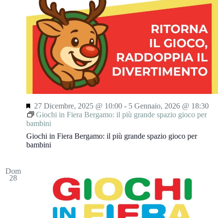
S
27 Dicembre, 2025 @ 10:00
-
5 Gennaio, 2026 @ 18:30
e
Giochi in Fiera Bergamo: il più grande spazio gioco per
g
bambini
n
Giochi in Fiera Bergamo: il più grande spazio gioco per
a
bambini
l
a
t
Dom
i
28