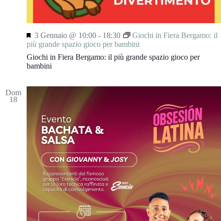
S
3 Gennaio @ 10:00
-
18:30
Giochi in Fiera Bergamo: il
e
più grande spazio gioco per bambini
g
Giochi in Fiera Bergamo: il più grande spazio gioco per
n
bambini
a
l
a
Dom
t
18
i