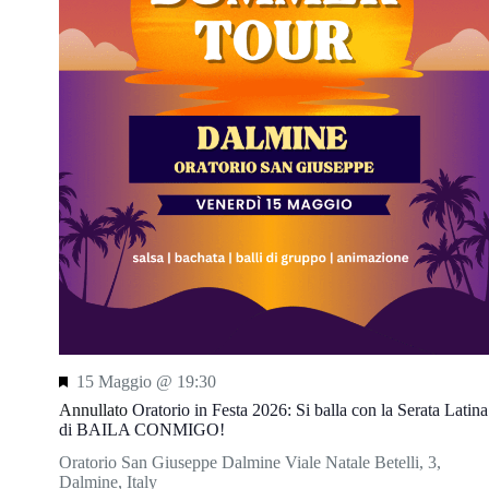
S
15 Maggio @ 19:30
e
Annullato
Oratorio in Festa 2026: Si balla con la Serata Latina
g
di BAILA CONMIGO!
n
a
Oratorio San Giuseppe Dalmine
Viale Natale Betelli, 3,
l
Dalmine, Italy