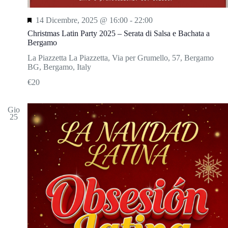
S
14 Dicembre, 2025 @ 16:00
-
22:00
e
Christmas Latin Party 2025 – Serata di Salsa e Bachata a
g
Bergamo
n
a
La Piazzetta
La Piazzetta, Via per Grumello, 57, Bergamo
l
BG, Bergamo, Italy
a
€20
t
i
Gio
25