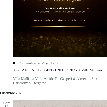
N
o
a
n
v
e
i
g
a
z
i
o
n
e
S
8 Novembre, 2025 @ 19:30
e
⭐️ GRAN GALA di BENVENUTO 2025 ⭐️ Villa Malliana
g
n
Villa Malliana
Viale Alcide De Gasperi 4, Almenno San
a
Bartolomeo, Bergamo
l
a
Dicembre 2025
t
i
Dom
14