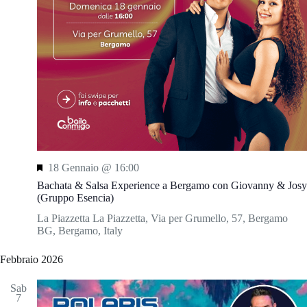
S
18 Gennaio @ 16:00
e
Bachata & Salsa Experience a Bergamo con Giovanny & Josy
g
(Gruppo Esencia)
n
a
La Piazzetta
La Piazzetta, Via per Grumello, 57, Bergamo
l
BG, Bergamo, Italy
a
t
Febbraio 2026
i
Sab
7