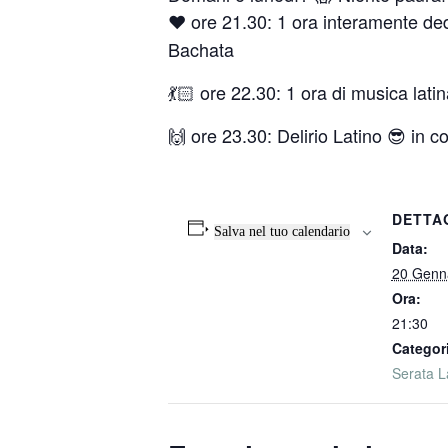
❤️ ore 21.30: 1 ora interamente de
Bachata
💃🏻 ore 22.30: 1 ora di musica lat
🙌 ore 23.30: Delirio Latino 😎 in 
DETTA
Salva nel tuo calendario
Data:
20 Genn
Ora:
21:30
Categor
Serata L