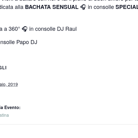
dicata alla
🎧 in consolle
BACHATA
SENSUAL
SPECIA
ina a 360° 🎧 in consolle DJ Raul
consolle Papo DJ
GLI
aio, 2019
ia Evento:
atina