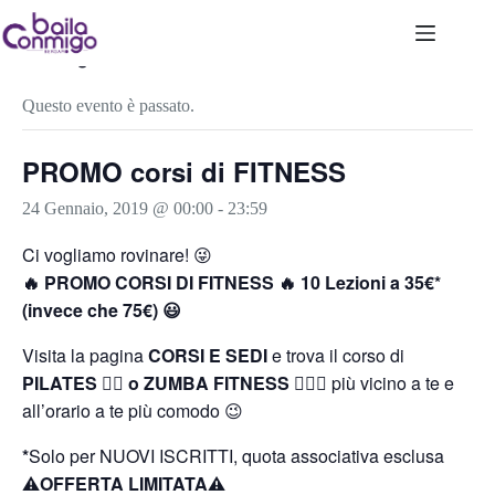
Salta
al
contenuto
« Tutti gli Eventi
Questo evento è passato.
PROMO corsi di FITNESS
24 Gennaio, 2019 @ 00:00
-
23:59
Ci vogliamo rovinare! 😜
🔥 PROMO CORSI DI FITNESS 🔥 10 Lezioni a 35€*
(invece che 75€) 😃
Visita la pagina
CORSI E SEDI
e trova il corso di
PILATES 🧘‍♀️ o ZUMBA FITNESS
🤸🏻‍♀️ più vicino a te e
all’orario a te più comodo 😉
*
Solo per NUOVI ISCRITTI, quota associativa esclusa
⚠️
OFFERTA LIMITATA⚠️