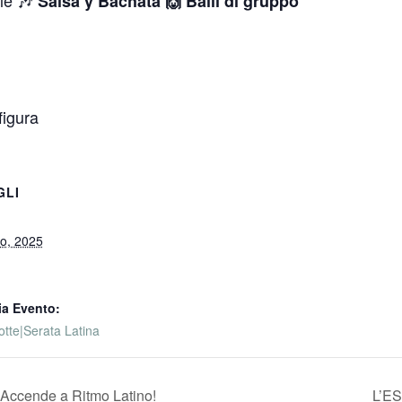
ale 🎶
Salsa y Bachata 🙌 Balli di gruppo
figura
GLI
o, 2025
ia Evento:
tte|Serata Latina
 Accende a Ritmo Latino!
L’E