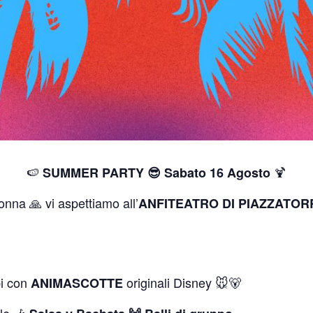
🍉
🍹
SUMMER PARTY 😎 Sabato 16 Agosto
nna 🙏 vi aspettiamo all’
ANFITEATRO DI PIAZZATOR
bi con
originali Disney 🐭🐻
ANIMASCOTTE