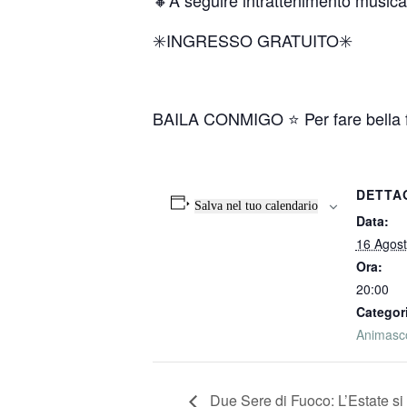
🔸A seguire intrattenimento music
✳️INGRESSO GRATUITO✳️
BAILA CONMIGO ⭐️ Per fare bella 
DETTA
Salva nel tuo calendario
Data:
16 Agost
Ora:
20:00
Categor
Animasco
Due Sere di Fuoco: L’Estate si