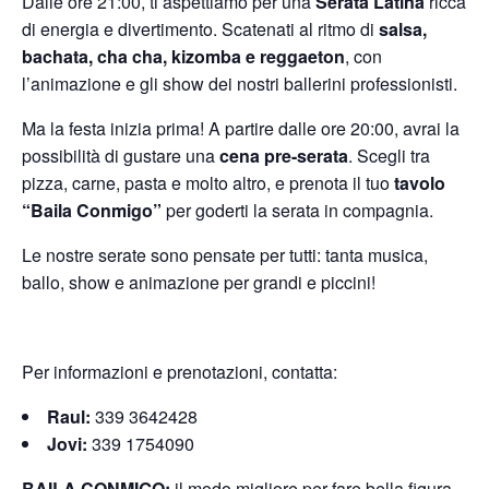
Dalle ore 21:00, ti aspettiamo per una
Serata Latina
ricca
di energia e divertimento. Scatenati al ritmo di
salsa,
bachata, cha cha, kizomba e reggaeton
, con
l’animazione e gli show dei nostri ballerini professionisti.
Ma la festa inizia prima! A partire dalle ore 20:00, avrai la
possibilità di gustare una
cena pre-serata
. Scegli tra
pizza, carne, pasta e molto altro, e prenota il tuo
tavolo
“Baila Conmigo”
per goderti la serata in compagnia.
Le nostre serate sono pensate per tutti: tanta musica,
ballo, show e animazione per grandi e piccini!
Per informazioni e prenotazioni, contatta:
Raul:
339 3642428
Jovi:
339 1754090
BAILA CONMIGO:
il modo migliore per fare bella figura.