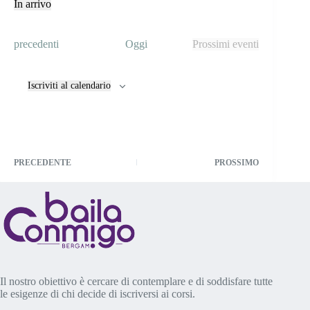
t
In arrivo
i
S
c
e
e
l
E
precedenti
Oggi
Prossimi eventi
e
v
z
e
i
n
o
Iscriviti al calendario
t
n
i
a
l
a
d
a
PRECEDENTE
PROSSIMO
t
a
.
Il nostro obiettivo è cercare di contemplare e di soddisfare tutte
le esigenze di chi decide di iscriversi ai corsi.