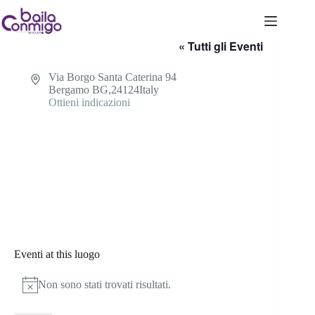
Salta
al
Notte Bianca Borgo Santa Caterina
contenuto
« Tutti gli Eventi
I
Via Borgo Santa Caterina 94
n
Bergamo BG
,
24124
Italy
d
Ottieni indicazioni
i
r
i
z
z
o
Eventi at this luogo
Non sono stati trovati risultati.
N
o