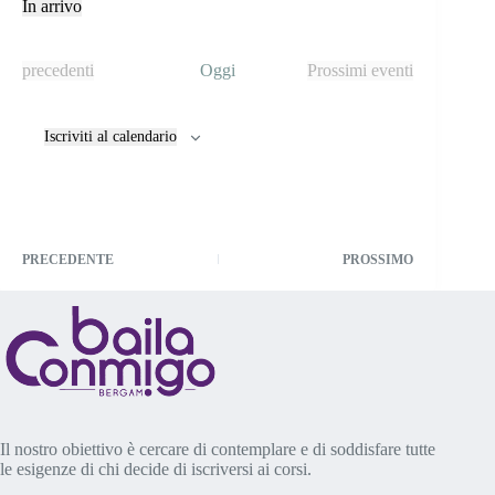
t
In arrivo
i
S
c
e
e
l
E
precedenti
Oggi
Prossimi eventi
e
v
z
e
i
n
o
Iscriviti al calendario
t
n
i
a
l
a
d
a
PRECEDENTE
PROSSIMO
t
a
.
Il nostro obiettivo è cercare di contemplare e di soddisfare tutte
le esigenze di chi decide di iscriversi ai corsi.