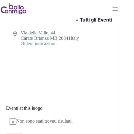
Salta
al
Polaris Studios
contenuto
« Tutti gli Eventi
I
Via della Valle, 44
n
Carate Brianza MB
,
20841
Italy
d
Ottieni indicazioni
i
r
i
z
z
o
Eventi at this luogo
Non sono stati trovati risultati.
N
o